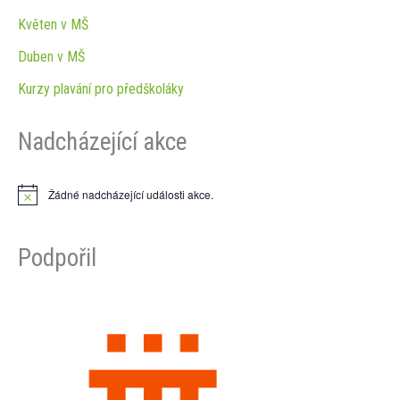
Květen v MŠ
Duben v MŠ
Kurzy plavání pro předškoláky
Nadcházející akce
Žádné nadcházející události akce.
N
o
t
i
Podpořil
c
e