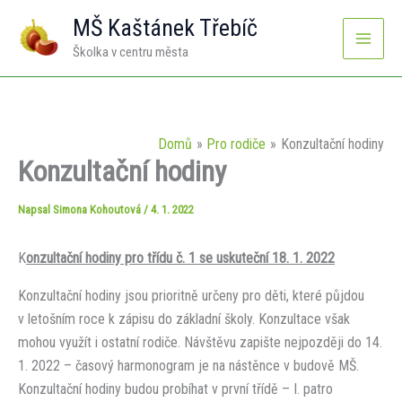
Přeskočit
MŠ Kaštánek Třebíč
na
Školka v centru města
obsah
Domů
Pro rodiče
Konzultační hodiny
Konzultační hodiny
Napsal
Simona Kohoutová
/
4. 1. 2022
K
onzultační hodiny pro třídu č. 1 se uskuteční 18. 1. 2022
Konzultační hodiny jsou prioritně určeny pro děti, které půjdou
v letošním roce k zápisu do základní školy. Konzultace však
mohou využít i ostatní rodiče. Návštěvu zapište nejpozději do 14.
1. 2022 – časový harmonogram je na nástěnce v budově MŠ.
Konzultační hodiny budou probíhat v první třídě – I. patro