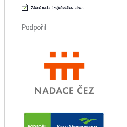
Žádné nadcházející události akce.
N
o
t
i
Podpořil
c
e