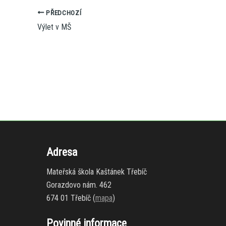
PŘEDCHOZÍ
Výlet v MŠ
Adresa
Mateřská škola Kaštánek Třebíč
Gorazdovo nám. 462
674 01 Třebíč (
mapa
)
Povinné informace