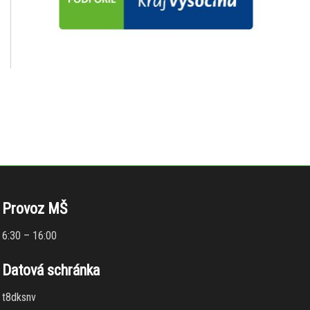
Provoz MŠ
6:30 – 16:00
Datová schránka
t8dksnv