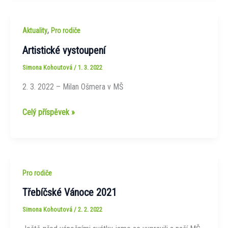
V
lese
,
Aktuality
Pro rodiče
Artistické vystoupení
Simona Kohoutová
/
1. 3. 2022
2. 3. 2022 – Milan Ošmera v MŠ
Artistické
Celý příspěvek »
vystoupení
Pro rodiče
Třebíčské Vánoce 2021
Simona Kohoutová
/
2. 2. 2022