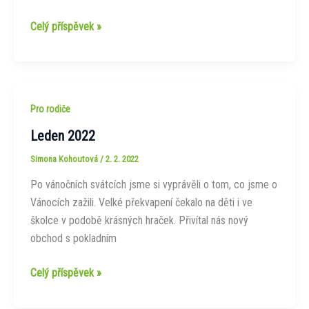
Divadlo
Celý příspěvek »
Tetiny
Pro rodiče
Leden 2022
Simona Kohoutová
/
2. 2. 2022
Po vánočních svátcích jsme si vyprávěli o tom, co jsme o
Vánocích zažili. Velké překvapení čekalo na děti i ve
školce v podobě krásných hraček. Přivítal nás nový
obchod s pokladním
Leden
Celý příspěvek »
2022