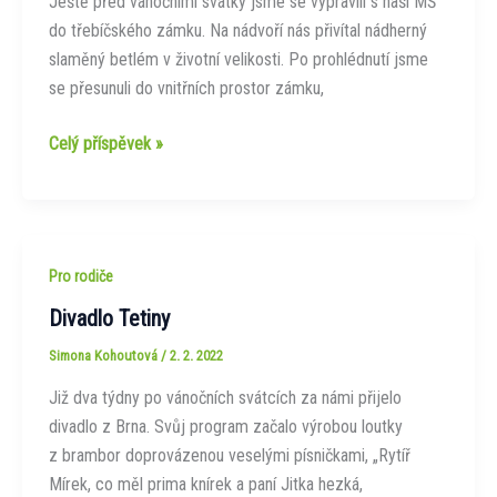
Ještě před vánočními svátky jsme se vypravili s naší MŠ
do třebíčského zámku. Na nádvoří nás přivítal nádherný
slaměný betlém v životní velikosti. Po prohlédnutí jsme
se přesunuli do vnitřních prostor zámku,
Třebíčské
Celý příspěvek »
Vánoce
2021
Pro rodiče
Divadlo Tetiny
Simona Kohoutová
/
2. 2. 2022
Již dva týdny po vánočních svátcích za námi přijelo
divadlo z Brna. Svůj program začalo výrobou loutky
z brambor doprovázenou veselými písničkami, „Rytíř
Mírek, co měl prima knírek a paní Jitka hezká,