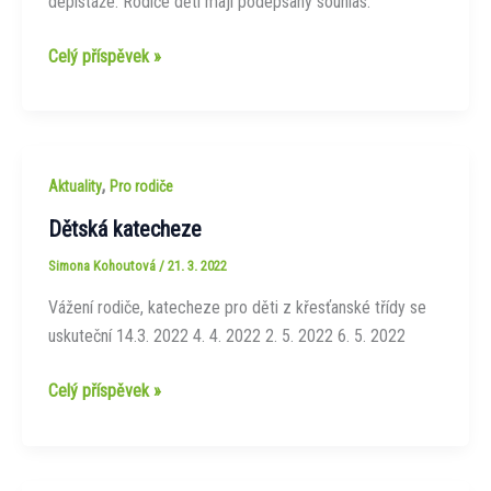
depistáže. Rodiče dětí mají podepsaný souhlas.
Logopedická
Celý příspěvek »
depistáž
,
Aktuality
Pro rodiče
Dětská katecheze
Simona Kohoutová
/
21. 3. 2022
Vážení rodiče, katecheze pro děti z křesťanské třídy se
uskuteční 14.3. 2022 4. 4. 2022 2. 5. 2022 6. 5. 2022
Dětská
Celý příspěvek »
katecheze