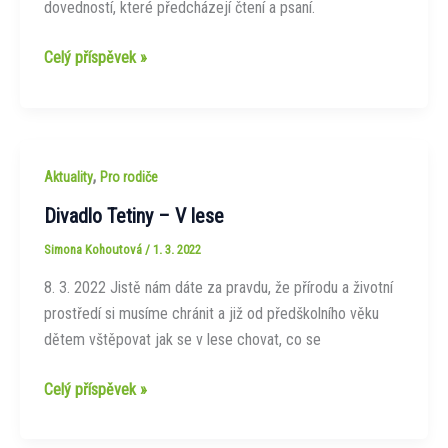
dovedností, které předcházejí čtení a psaní.
Návštěva
Celý příspěvek »
knihovny
,
Aktuality
Pro rodiče
Divadlo Tetiny – V lese
Simona Kohoutová
/
1. 3. 2022
8. 3. 2022 Jistě nám dáte za pravdu, že přírodu a životní
prostředí si musíme chránit a již od předškolního věku
dětem vštěpovat jak se v lese chovat, co se
Divadlo
Celý příspěvek »
Tetiny
–