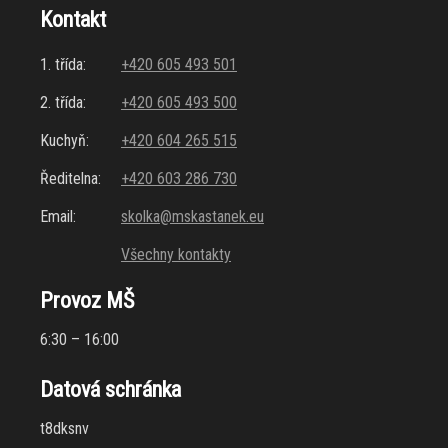
Kontakt
1. třída:
+420 605 493 501
2. třída:
+420 605 493 500
Kuchyň:
+420 604 265 515
Ředitelna:
+420 603 286 730
Email:
skolka@mskastanek.eu
Všechny kontakty
Provoz MŠ
6:30 – 16:00
Datová schránka
t8dksnv