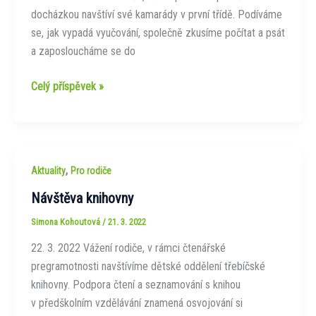
docházkou navštíví své kamarády v první třídě. Podíváme
se, jak vypadá vyučování, společně zkusíme počítat a psát
a zaposloucháme se do
Spolupráce
Celý příspěvek »
se
základní
školou
,
Aktuality
Pro rodiče
Návštěva knihovny
Simona Kohoutová
/
21. 3. 2022
22. 3. 2022 Vážení rodiče, v rámci čtenářské
pregramotnosti navštívíme dětské oddělení třebíčské
knihovny. Podpora čtení a seznamování s knihou
v předškolním vzdělávání znamená osvojování si