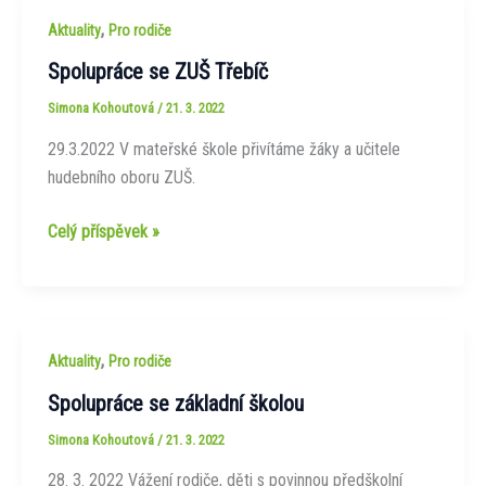
,
Aktuality
Pro rodiče
Spolupráce se ZUŠ Třebíč
Simona Kohoutová
/
21. 3. 2022
29.3.2022 V mateřské škole přivítáme žáky a učitele
hudebního oboru ZUŠ.
Spolupráce
Celý příspěvek »
se
ZUŠ
Třebíč
,
Aktuality
Pro rodiče
Spolupráce se základní školou
Simona Kohoutová
/
21. 3. 2022
28. 3. 2022 Vážení rodiče, děti s povinnou předškolní