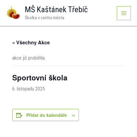
Přeskočit
MŠ Kaštánek Třebíč
na
Školka v centru města
obsah
« Všechny Akce
akce již proběhla.
Sportovní škola
6. listopadu 2025
Přidat do kalendáře