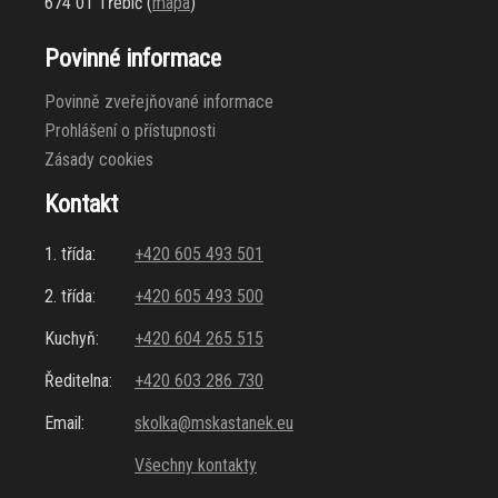
674 01 Třebíč (
mapa
)
Povinné informace
Povinně zveřejňované informace
Prohlášení o přístupnosti
Zásady cookies
Kontakt
1. třída:
+420 605 493 501
2. třída:
+420 605 493 500
Kuchyň:
+420 604 265 515
Ředitelna:
+420 603 286 730
Email:
skolka@mskastanek.eu
Všechny kontakty