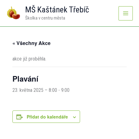
Přeskočit
MŠ Kaštánek Třebíč
na
Školka v centru města
obsah
« Všechny Akce
akce již proběhla.
Plavání
23. května 2025 – 8:00
-
9:00
Přidat do kalendáře