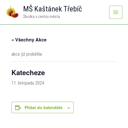
Přeskočit
MŠ Kaštánek Třebíč
na
Školka v centru města
obsah
« Všechny Akce
akce již proběhla.
Katecheze
11. listopadu 2024
Přidat do kalendáře