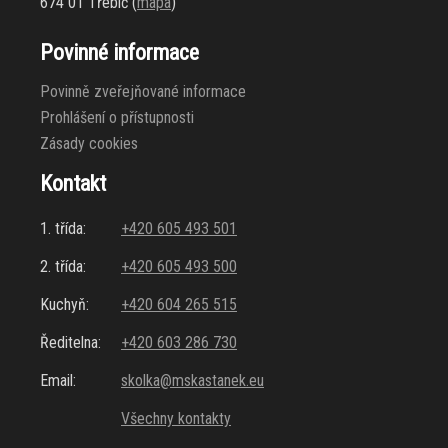
674 01 Třebíč (
mapa
)
Povinné informace
Povinně zveřejňované informace
Prohlášení o přístupnosti
Zásady cookies
Kontakt
1. třída:
+420 605 493 501
2. třída:
+420 605 493 500
Kuchyň:
+420 604 265 515
Ředitelna:
+420 603 286 730
Email:
skolka@mskastanek.eu
Všechny kontakty