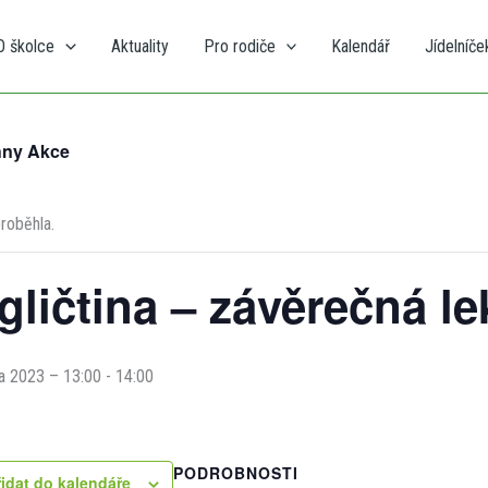
O školce
Aktuality
Pro rodiče
Kalendář
Jídelníče
hny Akce
proběhla.
gličtina – závěrečná le
a 2023 – 13:00
-
14:00
PODROBNOSTI
řidat do kalendáře