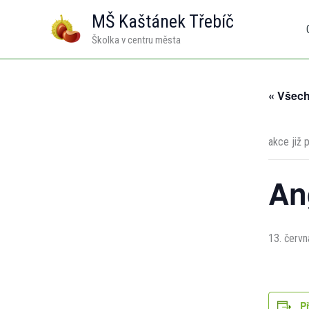
Přeskočit
MŠ Kaštánek Třebíč
na
Školka v centru města
obsah
« Všec
akce již 
An
13. červn
P