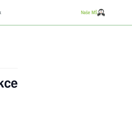
k
Naše MŠ
kce