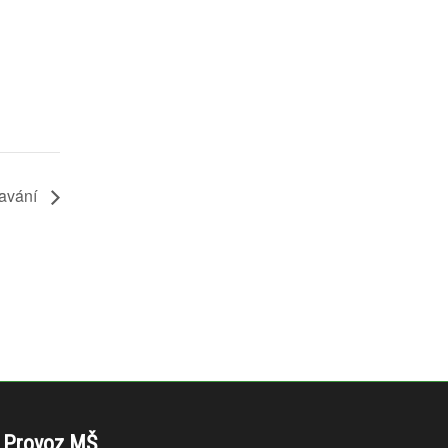
avání
Provoz MŠ