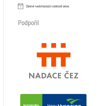
Žádné nadcházející události akce.
N
o
t
i
Podpořil
c
e