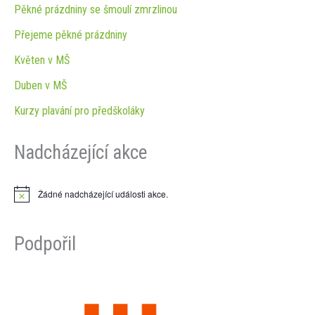
Pěkné prázdniny se šmoulí zmrzlinou
Přejeme pěkné prázdniny
Květen v MŠ
Duben v MŠ
Kurzy plavání pro předškoláky
Nadcházející akce
Žádné nadcházející události akce.
N
o
t
i
Podpořil
c
e